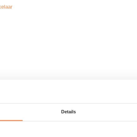
nstange
chwindigkeit
Details
N