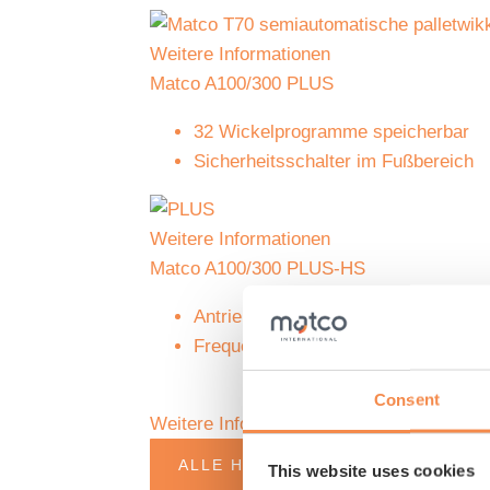
Weitere Informationen
Matco A100/300 PLUS
32 Wickelprogramme speicherbar
Sicherheitsschalter im Fußbereich
Weitere Informationen
Matco A100/300 PLUS-HS
Antrieb des Hubschlittens über Zah
Frequenzumrichter für Drehtellerges
Consent
Weitere Informationen
ALLE HALBAUTOMATEN ANZEIGE
This website uses cookies